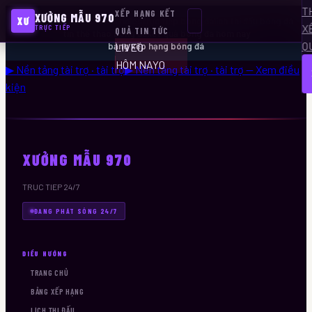
T
XẾP HẠNG
KẾT
XƯỞNG MẪU 970
XƯ
Content Index
Latest Articles
trực tiếp bóng đá
lịch thi đấu bóng đá
X
TRỰC TIẾP
QUẢ
TIN TỨC
tin thể thao bóng đá
kết quả bóng đá hôm nay
Q
bảng xếp hạng bóng đá
LIVE
0
HÔM NAY
0
▶ Nền tảng tài trợ · tài trợ
▶ Nền tảng tài trợ · tài trợ — Xem điều
kiện
XƯỞNG MẪU 970
TRUC TIEP 24/7
ĐANG PHÁT SÓNG 24/7
ĐIỀU HƯỚNG
TRANG CHỦ
BẢNG XẾP HẠNG
LỊCH THI ĐẤU