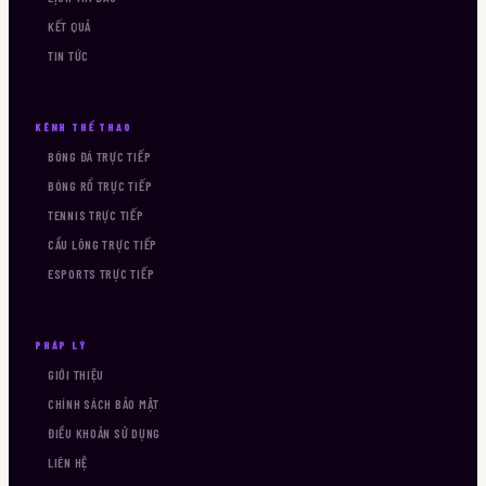
KẾT QUẢ
TIN TỨC
KÊNH THỂ THAO
BÓNG ĐÁ TRỰC TIẾP
BÓNG RỔ TRỰC TIẾP
TENNIS TRỰC TIẾP
CẦU LÔNG TRỰC TIẾP
ESPORTS TRỰC TIẾP
PHÁP LÝ
GIỚI THIỆU
CHÍNH SÁCH BẢO MẬT
ĐIỀU KHOẢN SỬ DỤNG
LIÊN HỆ