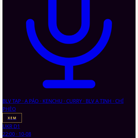
BLV TAP · A PÁO · KENCHU · CURRY · BLV A TINH · CHÍ
PHÈO
XEM
UKR D1
22:00
·
10-08