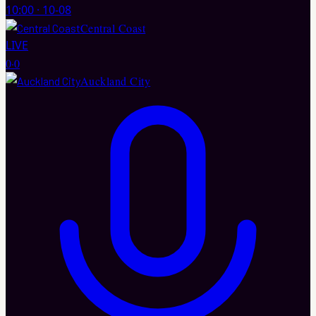
10:00
·
10-08
Central Coast
LIVE
0
·
0
Auckland City