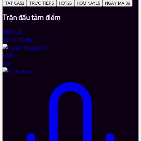
TẤT CẢ
51
TRỰC TIẾP
5
HOT
26
HÔM NAY
15
NGÀY MAI
36
Trận đấu
tâm điểm
CNCF LC
08:10
·
10-08
Austin FC
LIVE
0
·
0
Puebla