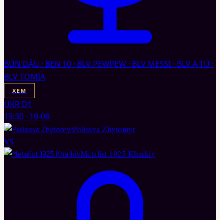
BÚN ĐẬU · BEN 10 · BLV PEWPEW · BLV MESSI · BLV A TÚ ·
BLV TOMIA
XEM
UKR D1
19:30
·
10-08
Polissya Zhytomyr
VS
Metalist 1925 Kharkiv