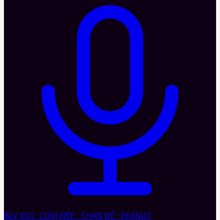
BLV VOI · CƠM NẾP · CHAN ĐÊ · PEANUT