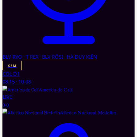
BLV RYO · T REX · BLV RÔSI · HÀ DUY KIÊN
XEM
COL D1
08:15
·
10-08
America de Cali
LIVE
0
·
0
Atletico Nacional Medellin