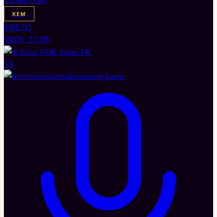
XEM
SWE D1
00:00
·
11-08
IK Sirius FK
VS
Brommapojkarna