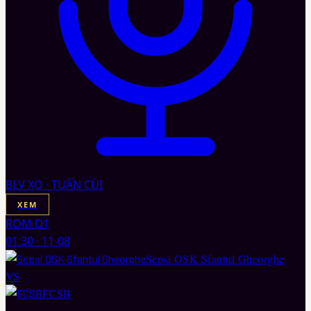
BLV XO · TUẤN CÙI
XEM
ROM D1
01:30
·
11-08
Sepsi OSK Sfantul Gheorghe
VS
FCSB