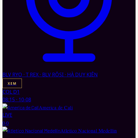
BLV RYO · T REX · BLV RÔSI · HÀ DUY KIÊN
XEM
COL D1
08:15
·
10-08
America de Cali
LIVE
0
·
0
Atletico Nacional Medellin