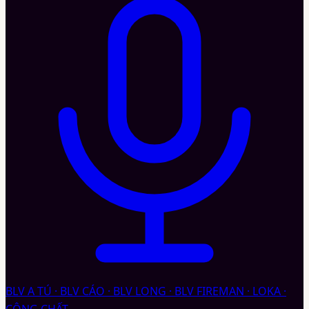
BLV A TÚ · BLV CÁO · BLV LONG · BLV FIREMAN · LOKA ·
CÔNG CHẤT