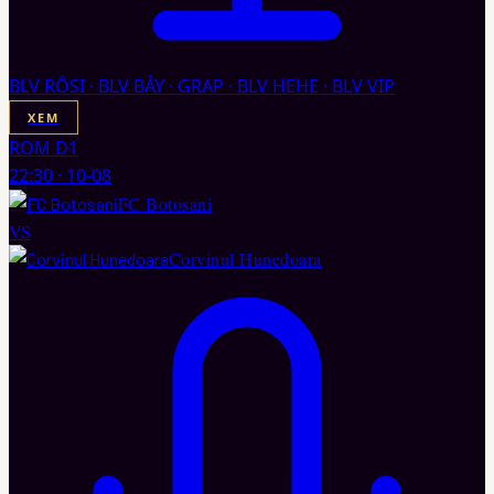
BLV RÔSI · BLV BẢY · GRAP · BLV HEHE · BLV VIP
XEM
ROM D1
22:30
·
10-08
FC Botosani
VS
Corvinul Hunedoara