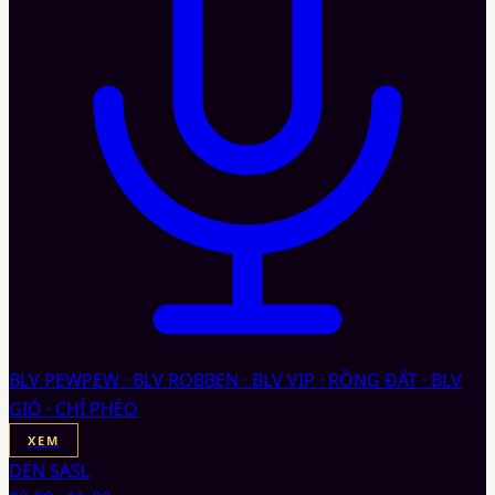
BLV PEWPEW · BLV ROBBEN · BLV VIP · RỒNG ĐẤT · BLV
GIÓ · CHÍ PHÈO
XEM
DEN SASL