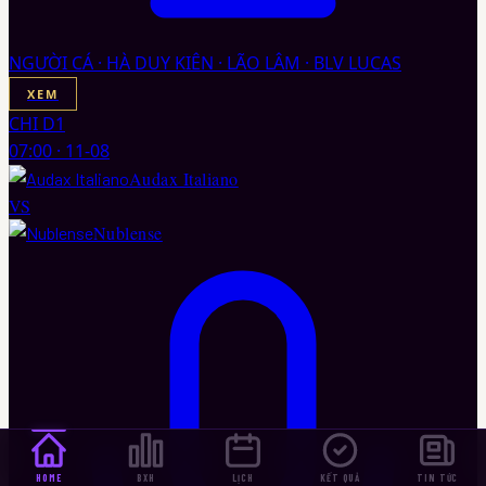
NGƯỜI CÁ · HÀ DUY KIÊN · LÃO LÂM · BLV LUCAS
XEM
CHI D1
07:00
·
11-08
Audax Italiano
VS
Nublense
HOME
BXH
LỊCH
KẾT QUẢ
TIN TỨC