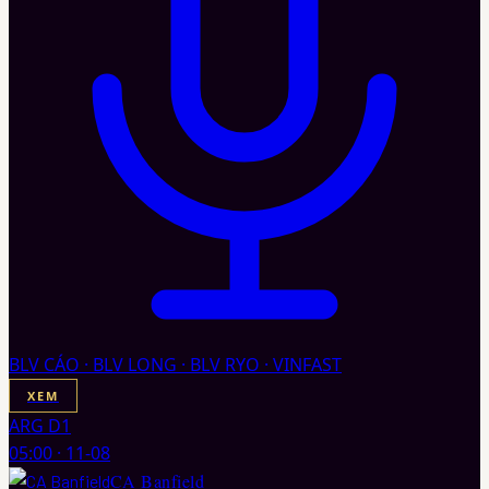
BLV CÁO · BLV LONG · BLV RYO · VINFAST
XEM
ARG D1
05:00
·
11-08
CA Banfield