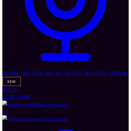
ZIDANE · BLV ALEX · BLV XO · BLV CÒ · BLV CUỘI · CR Bưởi
XEM
RUS D1
23:30
·
10-08
Fakel Voronezh
VS
Akhmat Grozny