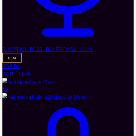
BLV PIRLO · BOSS · BLV FIREMAN · LOKA
XEM
POR D1
02:15
·
11-08
Santa Clara
VS
Nacional da Madeira