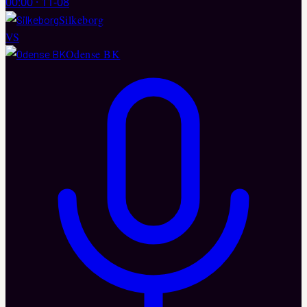
00:00
·
11-08
Silkeborg
VS
Odense BK