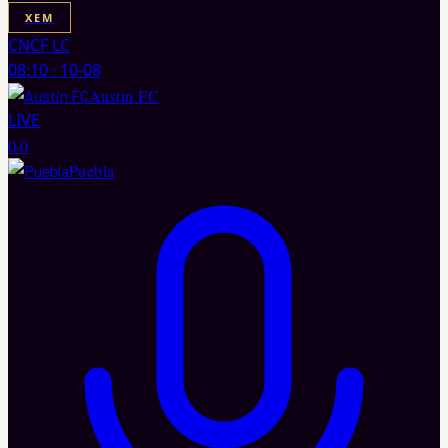
XEM
CNCF LC
08:10
·
10-08
Austin FC
LIVE
0
·
0
Puebla