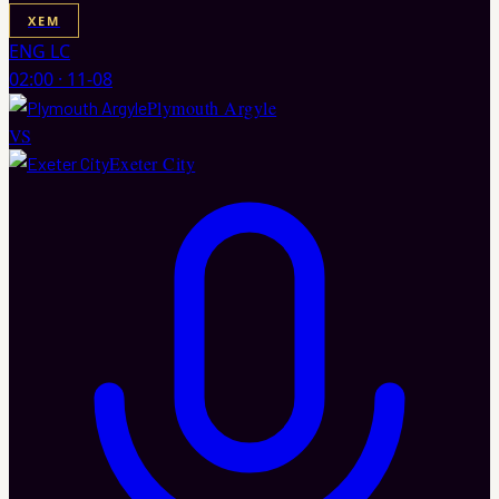
XEM
ENG LC
02:00
·
11-08
Plymouth Argyle
VS
Exeter City