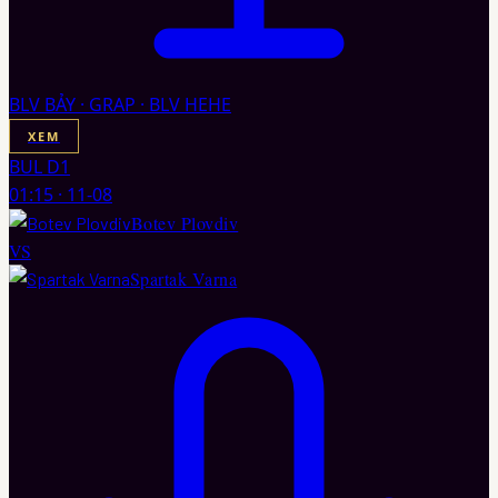
BLV BẢY · GRAP · BLV HEHE
XEM
BUL D1
01:15
·
11-08
Botev Plovdiv
VS
Spartak Varna