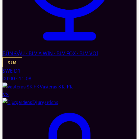
BÚN ĐẬU · BLV A WIN · BLV FOX · BLV VOI
XEM
SWE D1
00:00
·
11-08
Vasteras SK FK
VS
Djurgardens