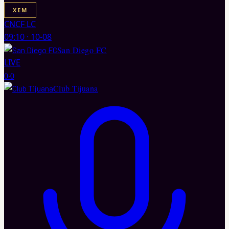
XEM
CNCF LC
09:10
·
10-08
San Diego FC
LIVE
0
·
0
Club Tijuana