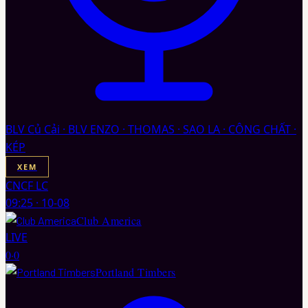
BLV Củ Cải · BLV ENZO · THOMAS · SAO LA · CÔNG CHẤT ·
KÉP
XEM
CNCF LC
09:25
·
10-08
Club America
LIVE
0
·
0
Portland Timbers