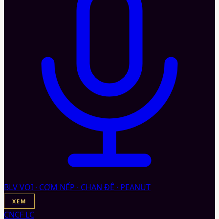
BLV VOI · CƠM NẾP · CHAN ĐÊ · PEANUT
XEM
CNCF LC