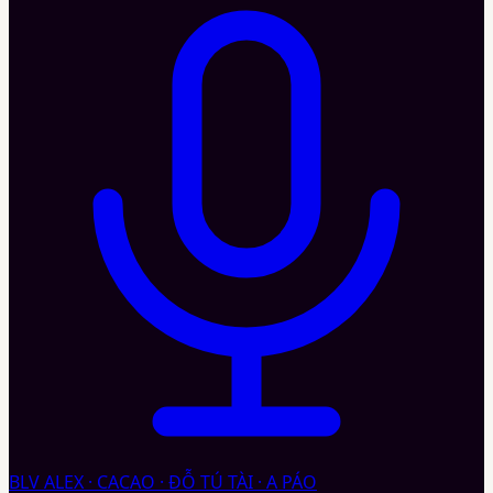
BLV ALEX · CACAO · ĐỖ TÚ TÀI · A PÁO