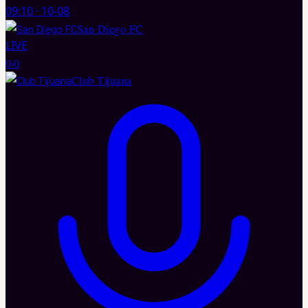
09:10
·
10-08
San Diego FC
LIVE
0
·
0
Club Tijuana