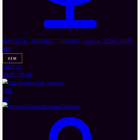
BLV Củ Cải · BLV ENZO · THOMAS · SAO LA · CÔNG CHẤT ·
KÉP
XEM
CNCF LC
09:25
·
10-08
Club America
LIVE
0
·
0
Portland Timbers