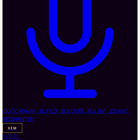
QUỐC KHÁNH · BLV CÒ · BLV CUỘI · BLV TAP · ZIDANE ·
RICKHANTER
XEM
OFC CL