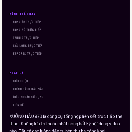
KÊNH THỂ THAO
BÓNG ĐÁ TRỰC TIẾP
BÓNG RỔ TRỰC TIẾP
TENNIS TRỰC TIẾP
CẦU LÔNG TRỰC TIẾP
ESPORTS TRỰC TIẾP
PHÁP LÝ
GIỚI THIỆU
CHÍNH SÁCH BẢO MẬT
ĐIỀU KHOẢN SỬ DỤNG
LIÊN HỆ
XƯỞNG MẪU 970
là công cụ tổng hợp liên kết trực tiếp thể
thao. Không lưu trữ hoặc phát sóng bất kỳ nội dung video
nào. Tất cả các luồng đến từ bên thứ ba công khai.