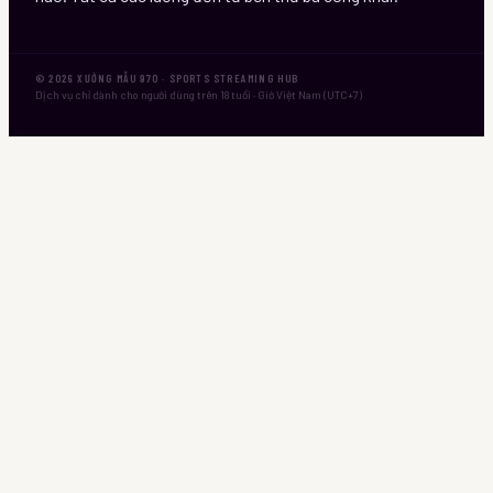
©
2026
XƯỞNG MẪU 970
· SPORTS STREAMING HUB
Dịch vụ chỉ dành cho người dùng trên 18 tuổi · Giờ Việt Nam (UTC+7)