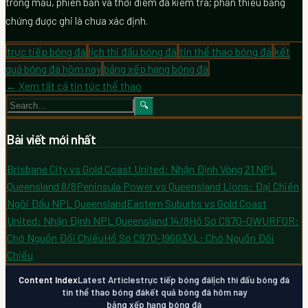
trong mẫu, phiên bản và thời điểm đã kiểm tra; phần thiếu bằng
chứng được ghi là chưa xác định.
trực tiếp bóng đá
lịch thi đấu bóng đá
tin thể thao bóng đá
kết
quả bóng đá hôm nay
bảng xếp hạng bóng đá
← Xem tất cả tin tức thể thao
🔍
Bài viết mới nhất
Brisbane City vs Gold Coast United: Nhận Định Vòng 21 NPL
Queensland 8/8
Peninsula Power vs Queensland Lions: Đại Chiến
Ngôi Đầu NPL Queensland
Eastern Suburbs vs Gold Coast
United: Nhận Định NPL Queensland 14/8
Hồ Sơ C970-0WURF0R:
Chờ Nguồn Đối Chiếu
Hồ Sơ C970-196G3XL: Chờ Nguồn Đối
Chiếu
Content Index
Latest Articles
trực tiếp bóng đá
lịch thi đấu bóng đá
tin thể thao bóng đá
kết quả bóng đá hôm nay
bảng xếp hạng bóng đá