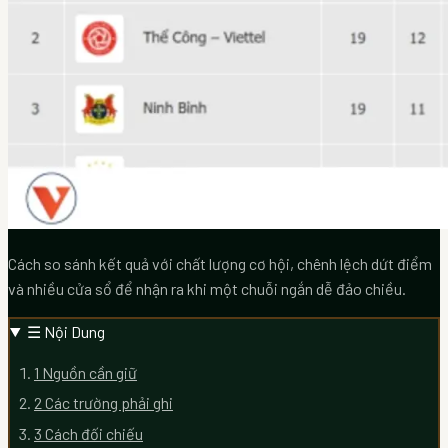
Cách so sánh kết quả với chất lượng cơ hội, chênh lệch dứt điểm
và nhiều cửa sổ để nhận ra khi một chuỗi ngắn dễ đảo chiều.
☰
Nội Dung
1
Nguồn cần giữ
2
Các trường phải ghi
3
Cách đối chiếu