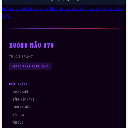
▶ Nền tảng tài trợ · tài trợ
▶ Nền tảng tài trợ · tài trợ — Xem điều
kiện
XƯỞNG MẪU 970
TRUC TIEP 24/7
ĐANG PHÁT SÓNG 24/7
ĐIỀU HƯỚNG
TRANG CHỦ
BẢNG XẾP HẠNG
LỊCH THI ĐẤU
KẾT QUẢ
TIN TỨC