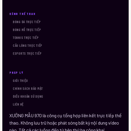
KÊNH THỂ THAO
BÓNG ĐÁ TRỰC TIẾP
BÓNG RỔ TRỰC TIẾP
TENNIS TRỰC TIẾP
CẦU LÔNG TRỰC TIẾP
ESPORTS TRỰC TIẾP
PHÁP LÝ
GIỚI THIỆU
CHÍNH SÁCH BẢO MẬT
ĐIỀU KHOẢN SỬ DỤNG
LIÊN HỆ
XƯỞNG MẪU 970
là công cụ tổng hợp liên kết trực tiếp thể
thao. Không lưu trữ hoặc phát sóng bất kỳ nội dung video
nào. Tất cả các luồng đến từ bên thứ ba công khai.