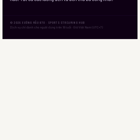
©
2026
XƯỞNG MẪU 970
· SPORTS STREAMING HUB
Dịch vụ chỉ dành cho người dùng trên 18 tuổi · Giờ Việt Nam (UTC+7)