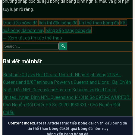
phương pháp đọc dữ liệu bóng đá bằng định nghĩa, mẫu và giới hạn
suy luận rõ ràng.
trực tiếp bóng đá
lịch thi đấu bóng đá
tin thể thao bóng đá
kết
quả bóng đá hôm nay
bảng xếp hạng bóng đá
← Xem tất cả tin tức thể thao
🔍
Bài viết mới nhất
Brisbane City vs Gold Coast United: Nhận Định Vòng 21 NPL
Queensland 8/8
Peninsula Power vs Queensland Lions: Đại Chiến
Ngôi Đầu NPL Queensland
Eastern Suburbs vs Gold Coast
United: Nhận Định NPL Queensland 14/8
Hồ Sơ C970-0WURF0R:
Chờ Nguồn Đối Chiếu
Hồ Sơ C970-196G3XL: Chờ Nguồn Đối
Chiếu
Content Index
Latest Articles
trực tiếp bóng đá
lịch thi đấu bóng đá
tin thể thao bóng đá
kết quả bóng đá hôm nay
bảng xếp hạng bóng đá