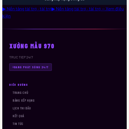
▶ Nền tảng tài trợ · tài trợ
▶ Nền tảng tài trợ · tài trợ — Xem điều
kiện
XƯỞNG MẪU 970
TRUC TIEP 24/7
ĐANG PHÁT SÓNG 24/7
ĐIỀU HƯỚNG
TRANG CHỦ
BẢNG XẾP HẠNG
LỊCH THI ĐẤU
KẾT QUẢ
TIN TỨC