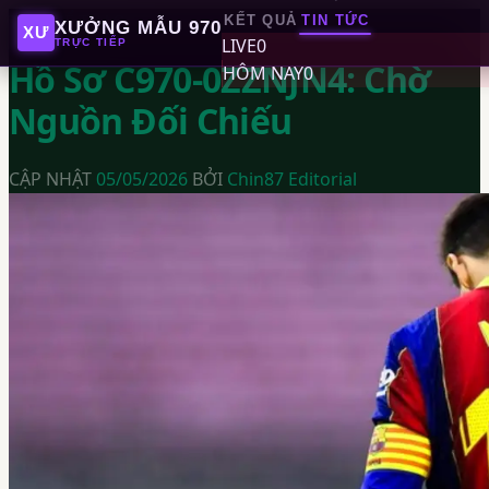
TIN THỂ THAO
KẾT QUẢ
TIN TỨC
XƯỞNG MẪU 970
XƯ
LIVE
0
TRỰC TIẾP
Hồ Sơ C970-0ZZNJN4: Chờ
HÔM NAY
0
Nguồn Đối Chiếu
CẬP NHẬT
05/05/2026
BỞI
Chin87 Editorial