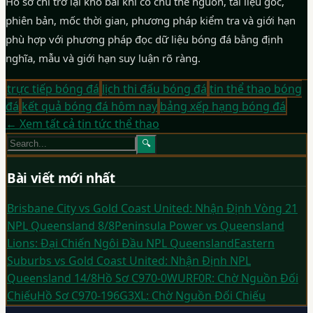
Hồ sơ chỉ trở lại kho bài khi có chủ thể nguồn, tài liệu gốc,
phiên bản, mốc thời gian, phương pháp kiểm tra và giới hạn
phù hợp với phương pháp đọc dữ liệu bóng đá bằng định
nghĩa, mẫu và giới hạn suy luận rõ ràng.
trực tiếp bóng đá
lịch thi đấu bóng đá
tin thể thao bóng
đá
kết quả bóng đá hôm nay
bảng xếp hạng bóng đá
← Xem tất cả tin tức thể thao
🔍
Bài viết mới nhất
Brisbane City vs Gold Coast United: Nhận Định Vòng 21
NPL Queensland 8/8
Peninsula Power vs Queensland
Lions: Đại Chiến Ngôi Đầu NPL Queensland
Eastern
Suburbs vs Gold Coast United: Nhận Định NPL
Queensland 14/8
Hồ Sơ C970-0WURF0R: Chờ Nguồn Đối
Chiếu
Hồ Sơ C970-196G3XL: Chờ Nguồn Đối Chiếu