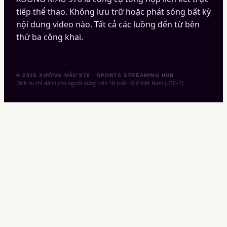
tiếp thể thao. Không lưu trữ hoặc phát sóng bất kỳ
nội dung video nào. Tất cả các luồng đến từ bên
thứ ba công khai.
©
2026
XƯỞNG MẪU 970
· SPORTS STREAMING HUB
Dịch vụ chỉ dành cho người dùng trên 18 tuổi · Giờ Việt Nam (UTC+7)