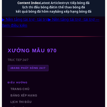
Content Index
Latest Articles
trực tiếp bóng đá
lịch thi đấu bóng đá
tin thể thao bóng đá
kết quả bóng đá hôm nay
bảng xếp hạng bóng đá
▶ Nền tảng tài trợ · tài trợ
▶ Nền tảng tài trợ · tài trợ —
Xem điều kiện
XƯỞNG MẪU 970
TRUC TIEP 24/7
ĐANG PHÁT SÓNG 24/7
ĐIỀU HƯỚNG
TRANG CHỦ
BẢNG XẾP HẠNG
LỊCH THI ĐẤU