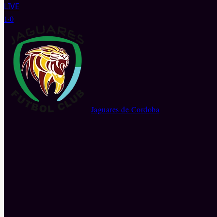
LIVE
1
·
0
Jaguares de Cordoba