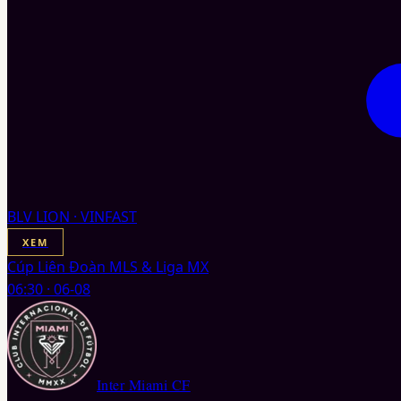
BLV LION · VINFAST
XEM
Cúp Liên Đoàn MLS & Liga MX
06:30
·
06-08
Inter Miami CF