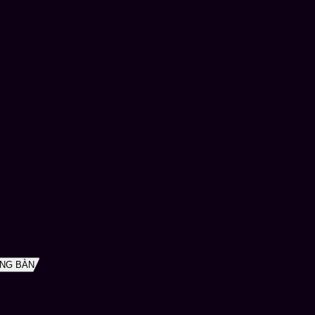
NG BÀN