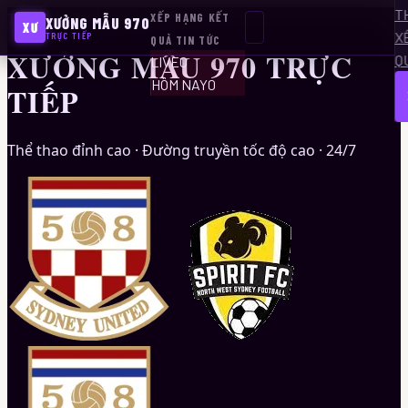
T
Trực Tiếp Thể Thao
XẾP HẠNG
KẾT
XƯỞNG MẪU 970
XƯ
X
TRỰC TIẾP
QUẢ
TIN TỨC
XƯỞNG MẪU 970
TRỰC
Q
LIVE
0
HÔM NAY
0
TIẾP
Thể thao đỉnh cao · Đường truyền tốc độ cao · 24/7