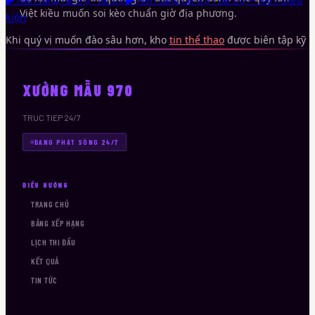
Việt kiều muốn soi kèo chuẩn giờ địa phương.
kiện
Khi quý vị muốn đào sâu hơn, kho
tin thể thao
được biên tập kỹ
lưỡng sẽ dẫn lối từ diễn biến trên sân cỏ đến những thương vụ
chuyển nhượng hậu trường - mỗi mảnh ghép đều có thể làm
XƯỞNG MẪU 970
chuyển hướng cả đường kèo nhà cái, và người tinh tế luôn đọc
trước một nước.
TRUC TIEP 24/7
Dẫu quý vị đang nhâm nhi soi kèo Ngoại Hạng Anh cuối tuần
ĐANG PHÁT SÓNG 24/7
hay điềm nhiên dự đoán tỷ số V-League ngày thường, Xưởng
Mẫu 970 luôn dọn sẵn trọn vẹn dữ liệu tỷ lệ kèo và kèo châu Á,
ĐIỀU HƯỚNG
để quý vị thong dong phân tích trước khi quyết định vào kèo tại
TRANG CHỦ
Hi88 hoặc 33win với phong độ của một người am hiểu.
BẢNG XẾP HẠNG
LỊCH THI ĐẤU
KẾT QUẢ
TIN TỨC