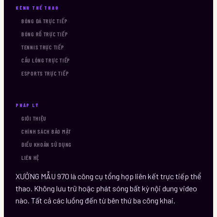
KÊNH THỂ THAO
BÓNG ĐÁ TRỰC TIẾP
BÓNG RỔ TRỰC TIẾP
TENNIS TRỰC TIẾP
CẦU LÔNG TRỰC TIẾP
ESPORTS TRỰC TIẾP
PHÁP LÝ
GIỚI THIỆU
CHÍNH SÁCH BẢO MẬT
ĐIỀU KHOẢN SỬ DỤNG
LIÊN HỆ
XƯỞNG MẪU 970
là công cụ tổng hợp liên kết trực tiếp thể
thao. Không lưu trữ hoặc phát sóng bất kỳ nội dung video
nào. Tất cả các luồng đến từ bên thứ ba công khai.