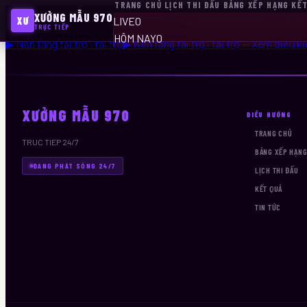
TRANG CHỦ
LỊCH THI ĐẤU
BẢNG XẾP HẠNG
KẾT
XƯỞNG MẪU 970
LIVE
0
XƯ
Content Index
Latest Article
TRỰC TIẾP
HÔM NAY
0
▶ Nền tảng tài trợ · tài trợ
▶ Nền tảng tài trợ · tài trợ — Xem điều k
XƯỞNG MẪU 970
ĐIỀU HƯỚNG
TRANG CHỦ
TRUC TIEP 24/7
BẢNG XẾP HẠN
ĐANG PHÁT SÓNG 24/7
LỊCH THI ĐẤU
KẾT QUẢ
TIN TỨC